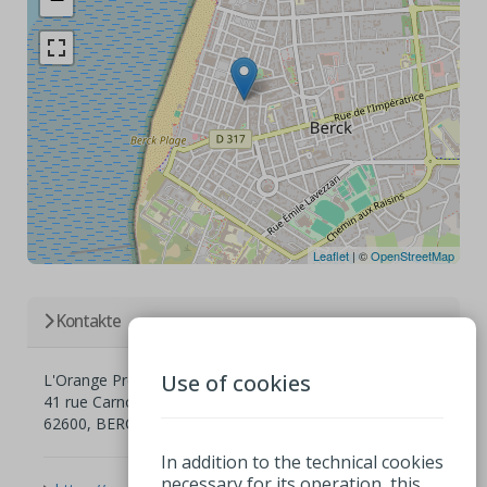
Leaflet
| ©
OpenStreetMap
Kontakte
Use of cookies
L'Orange Pressée
41 rue Carnot
62600, BERCK
In addition to the technical cookies
necessary for its operation, this