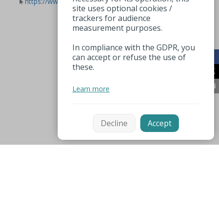
https://www.instagram.com/orangepresseeberck/
site uses optional cookies /
trackers for audience
measurement purposes.
In compliance with the GDPR, you
can accept or refuse the use of
these.
Learn more
Decline
Accept
Mentions légales
Espace pro
Nützliche Nummer