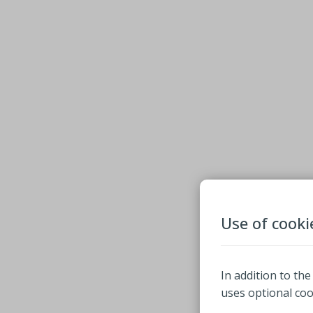
Use of cooki
In addition to the
uses optional co