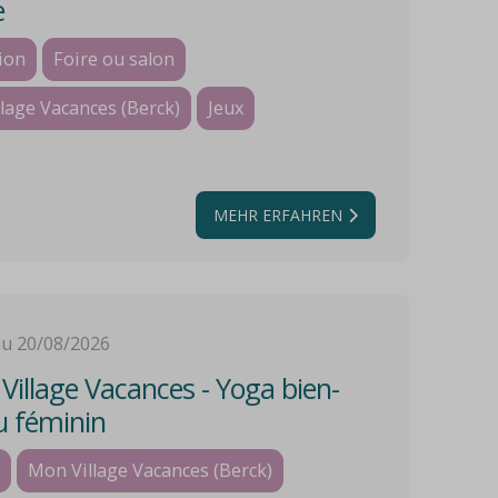
e
ion
Foire ou salon
lage Vacances (Berck)
Jeux
MEHR ERFAHREN
au 20/08/2026
illage Vacances - Yoga bien-
u féminin
Mon Village Vacances (Berck)