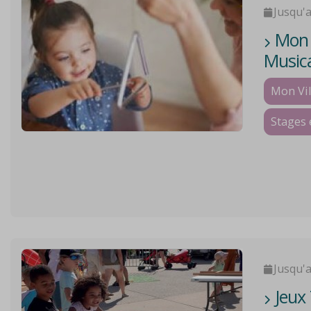
Jusqu'
Mon V
Music
Mon Vil
Stages 
Jusqu'
Jeux 