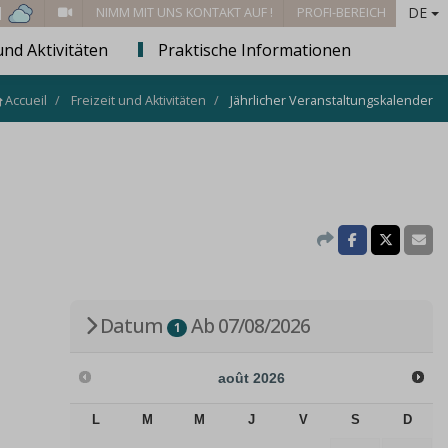
DE
 |
NIMM MIT UNS KONTAKT AUF !
PROFI-BEREICH
und Aktivitäten
Praktische Informationen
Accueil
Freizeit und Aktivitäten
Jährlicher Veranstaltungskalender
Datum
Ab 07/08/2026
1
août
2026
L
M
M
J
V
S
D