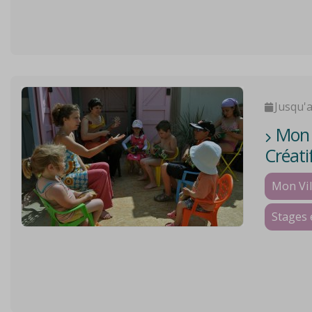
Jusqu'
Mon V
Créati
Mon Vil
Stages 