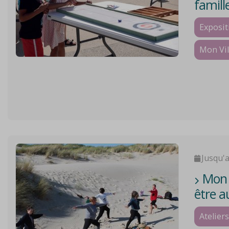
famill
Exposit
Mon Vil
Jusqu'
Mon V
être a
Ateliers