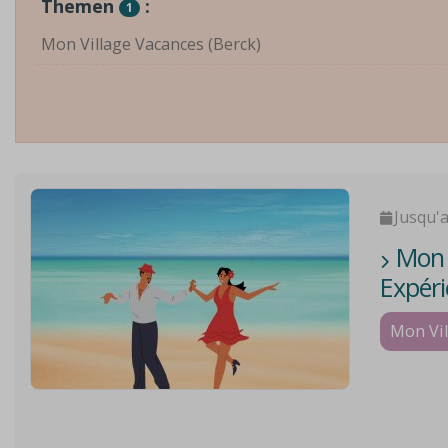
Themen
:
1
Mon Village Vacances (Berck)
Jusqu'
Mon V
Expéri
Mon Vil