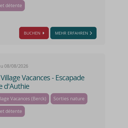
et détente
BUCHEN
MEHR ERFAHREN
au 08/08/2026
illage Vacances - Escapade
e d'Authie
lage Vacances (Berck)
Sorties nature
et détente