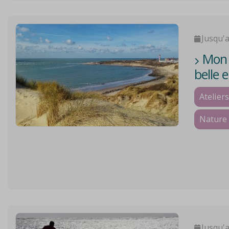
Jusqu'
Mon V
belle 
Ateliers
Nature 
Jusqu'