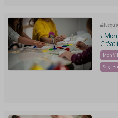
Jusqu'
Mon V
Créati
Mon Vil
Stages 