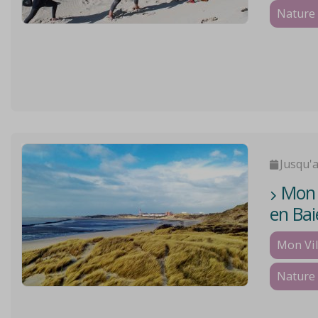
Nature 
Jusqu'
Mon V
en Bai
Mon Vil
Nature 