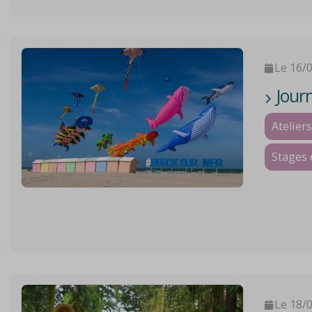
Le 16/
Journ
Ateliers
Stages 
Le 18/