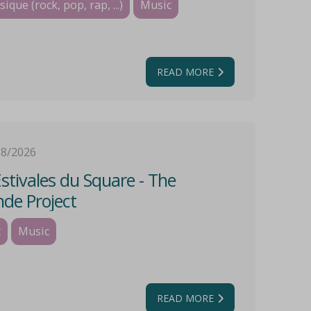
que (rock, pop, rap, ...)
Music
READ MORE
08/2026
stivales du Square - The
de Project
t
Music
READ MORE