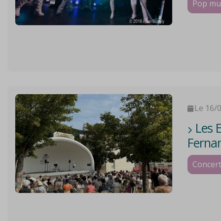
Pop musi
Le 16/
Les E
Fernan
Concer