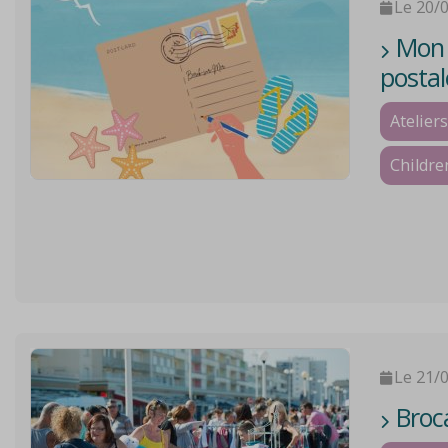
Le 20/
Mon V
postal
Ateliers
Childre
Le 21/
Broca