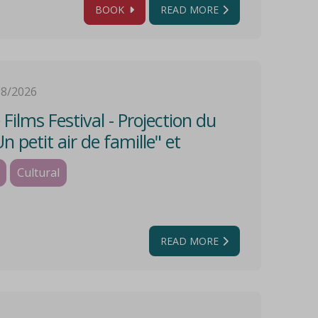
BOOK
READ MORE
08/2026
e Films Festival - Projection du
Un petit air de famille" et
 créatif
Cultural
READ MORE