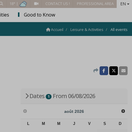
EN
18° |
CONTACT US !
PROFESSIONAL AREA
ities
Good to Know
Accueil
Leisure & Activities
All events
Dates
From 06/08/2026
1
août
2026
L
M
M
J
V
S
D