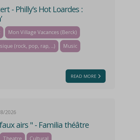
rt - Philly’s Hot Loardes :
’
t
Mon Village Vacances (Berck)
que (rock, pop, rap, ...)
Music
READ MORE
08/2026
faux airs " - Familia théâtre
Theatre
Cultural