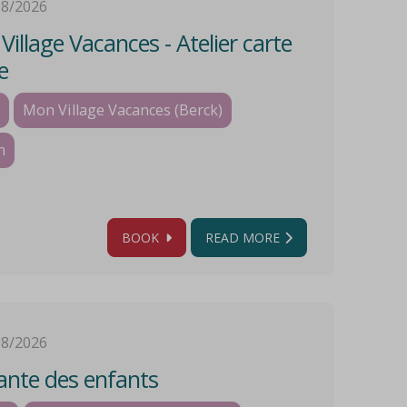
08/2026
illage Vacances - Atelier carte
e
Mon Village Vacances (Berck)
n
BOOK
READ MORE
08/2026
nte des enfants