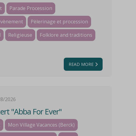
t
Parade Procession
Evènement
Pèlerinage et procession
l
Religieuse
Folklore and traditions
READ MORE
08/2026
rt "Abba For Ever"
t
Mon Village Vacances (Berck)