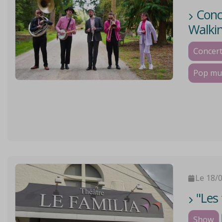
Conce
Walkin
Concer
Pop musi
Le 18/
"Les 
Show