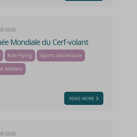
08/2026
ée Mondiale du Cerf-volant
Kite Flying
Sports and leisure
et Ateliers
READ MORE
08/2026