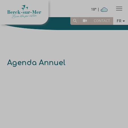
Togg
18° |
FR
CONTACT
Agenda Annuel