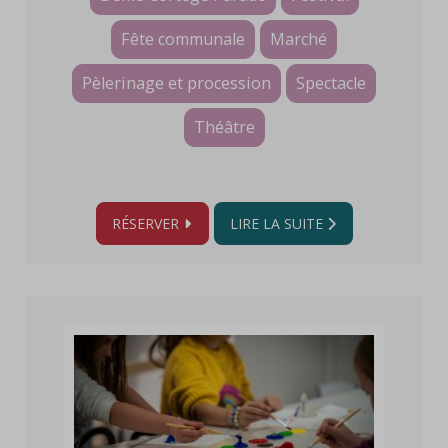
Fête communale
Marché
Pèlerinage et procession
Spectacle
Théâtre
RÉSERVER
LIRE LA SUITE