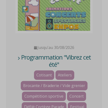
Jusqu'au 30/08/2026
Programmation "Vibrez cet
été"
Cotisant
Ateliers
Brocante / Braderie / Vide grenier
Compétition sportive
Concert
Défilé Cortège Parade
Festival