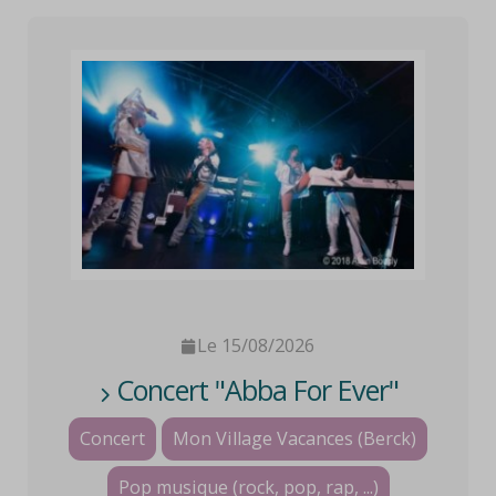
Le 15/08/2026
Concert "Abba For Ever"
Concert
Mon Village Vacances (Berck)
Pop musique (rock, pop, rap, ...)