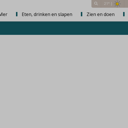
21° |
Mer
Eten, drinken en slapen
Zien en doen