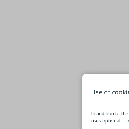
Use of cooki
In addition to the
uses optional co