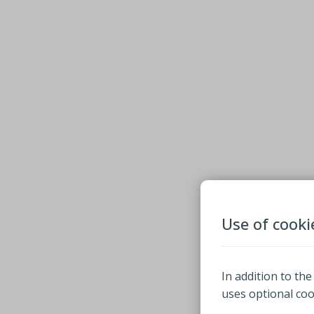
Use of cooki
In addition to the
uses optional co