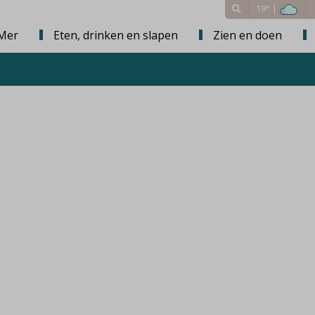
19° |
Mer
Eten, drinken en slapen
Zien en doen