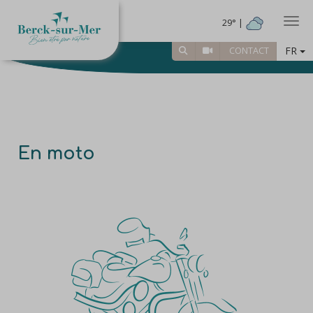
Togg
29° |
FR
CONTACT
En moto