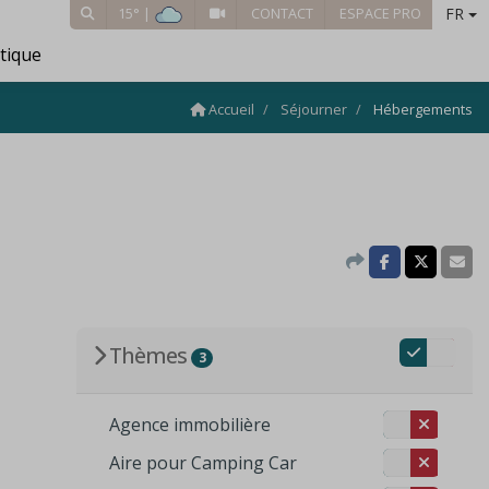
FR
15° |
CONTACT
ESPACE PRO
tique
Accueil
Séjourner
Hébergements
Thèmes
3
Agence immobilière
Aire pour Camping Car