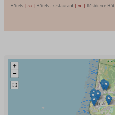
Hôtels
Hôtels - restaurant
Résidence Hôt
| ou |
| ou |
+
−