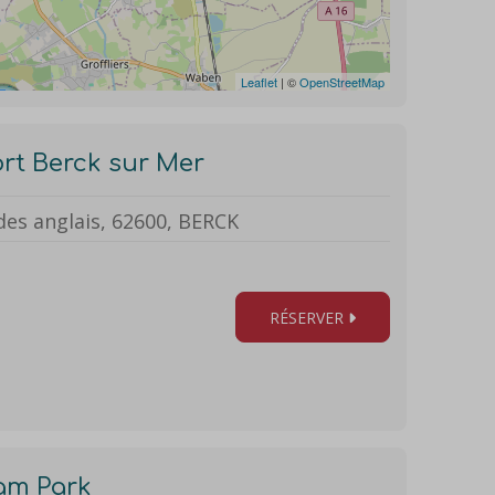
Leaflet
| ©
OpenStreetMap
rt Berck sur Mer
des anglais, 62600, BERCK
RÉSERVER
am Park