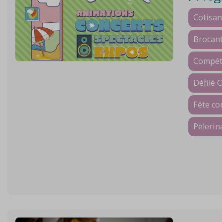
Cotisan
Brocant
Compéti
Défilé 
Fête c
Pèlerin