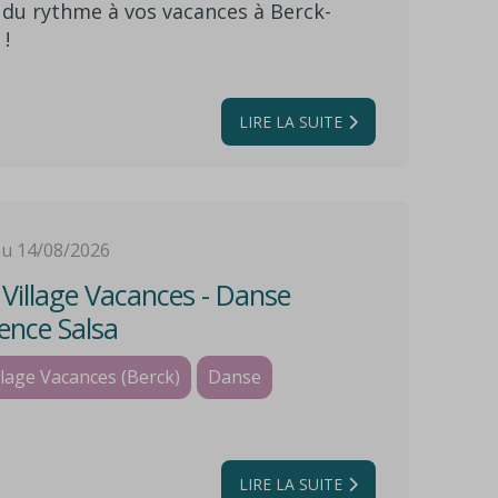
du rythme à vos vacances à Berck-
 !
illage Vacances » déploie une offre
e rendez-vous récréatifs, d'initiations
es et d'ateliers manuels adaptés à
LIRE LA SUITE
les générations pendant les vacances
s.
au 14/08/2026
illage Vacances - Danse
ence Salsa
lage Vacances (Berck)
Danse
LIRE LA SUITE