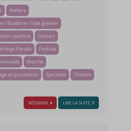
t
Ateliers
e / Braderie / Vide grenier
tion sportive
Concert
Cortège Parade
Festival
ommunale
Marché
age et procession
Spectacle
Théâtre
RÉSERVER
LIRE LA SUITE