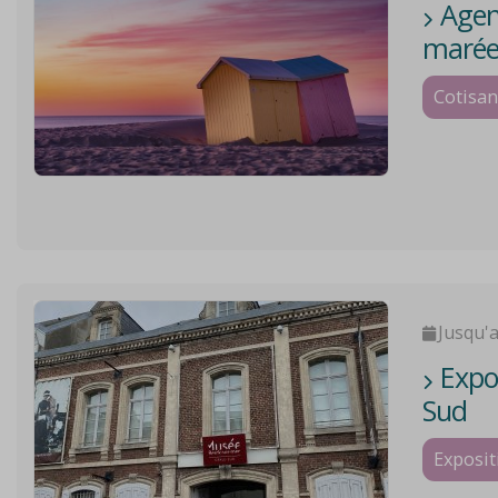
Agend
marée
Cotisan
Jusqu'
Expos
Sud
Exposit