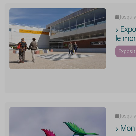
Jusqu'
Expos
le mo
Exposit
Jusqu'
Mon V