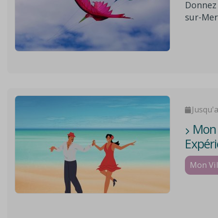
Donnez 
sur-Mer
« Mon V
variée d
sportiv
toutes 
scolaire
Jusqu'
Mon V
Expéri
Mon Vil