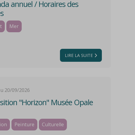
a annuel / Horaires des
s
t
Mer
LIRE LA SUITE
au 20/09/2026
ition "Horizon" Musée Opale
ion
Peinture
Culturelle