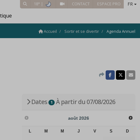
FR
18° |
CONTACT
ESPACE PRO
tique
Accueil
Sortir et se divertir
Agenda Annuel
Dates
À partir du 07/08/2026
1
août
2026
L
M
M
J
V
S
D