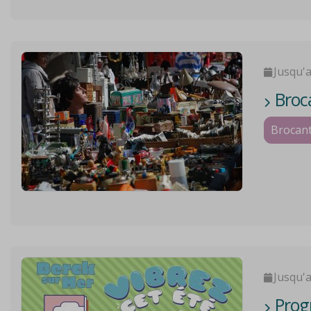
Jusqu'
Broc
Brocant
Jusqu'
Progr