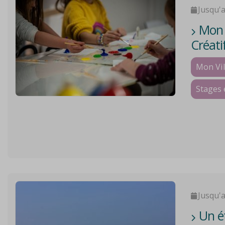
Jusqu'
Mon V
Créati
Mon Vil
Stages 
Jusqu'
Un ét