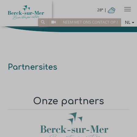
Togg
28° |
NL
NEEM MET ONS CONTACT OP !
Partnersites
Onze partners