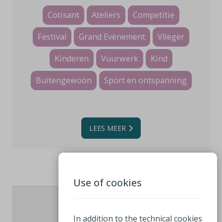
Cotisant
Ateliers
Competitie
Festival
Grand Evènement
Vlieger
Kinderen
Vuurwerk
Kind
Buitengewoon
Sport en ontspanning
LEES MEER
Use of cookies
1
In addition to the technical cookies