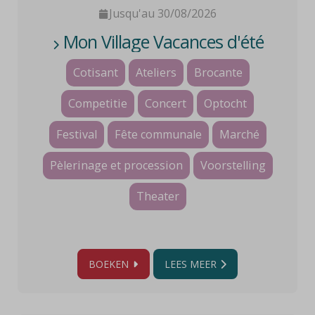
Jusqu'au 30/08/2026
Mon Village Vacances d'été
Cotisant
Ateliers
Brocante
Competitie
Concert
Optocht
Festival
Fête communale
Marché
Pèlerinage et procession
Voorstelling
Theater
BOEKEN
LEES MEER