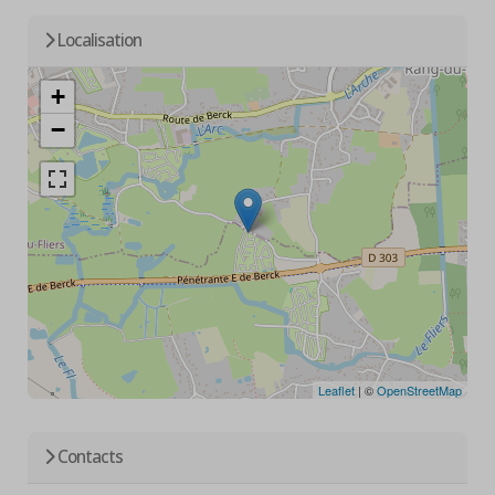
Localisation
+
−
Leaflet
| ©
OpenStreetMap
Contacts