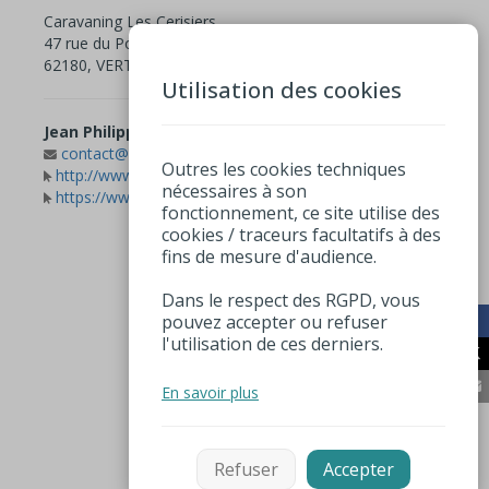
Caravaning Les Cerisiers
47 rue du Pont rouge
62180, VERTON
Utilisation des cookies
Jean Philippe MARSEILLE
03 21 84 88 45
contact@caravaninglescerisiers.com
Outres les cookies techniques
http://www.caravaninglescerisiers.com
nécessaires à son
https://www.facebook.com/caravaninglescerisiers/
fonctionnement, ce site utilise des
cookies / traceurs facultatifs à des
fins de mesure d'audience.
Dans le respect des RGPD, vous
pouvez accepter ou refuser
l'utilisation de ces derniers.
En savoir plus
Refuser
Accepter