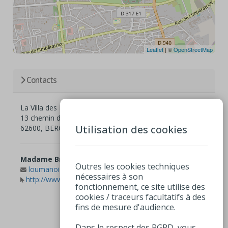
Leaflet
| ©
OpenStreetMap
Contacts
La Villa des Hortensias
13 chemin de la Rampée
Utilisation des cookies
62600, BERCK
Madame Brigitte Barbey
+33 (0)3 21 09 25 29
Outres les cookies techniques
loumanoir@wanadoo.fr
nécessaires à son
http://www.hortensias-villa.fr
fonctionnement, ce site utilise des
cookies / traceurs facultatifs à des
fins de mesure d'audience.
Dans le respect des RGPD, vous