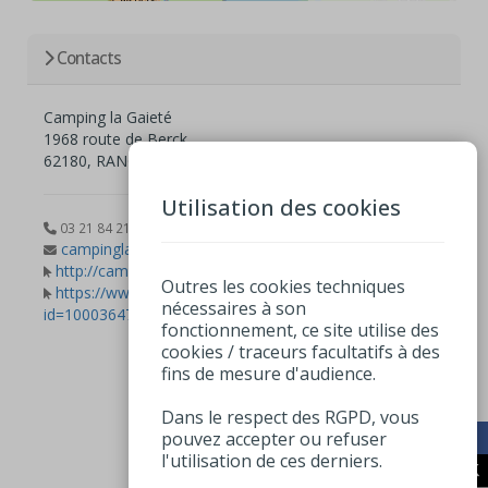
Contacts
Camping la Gaieté
1968 route de Berck
62180, RANG-DU-FLIERS
Utilisation des cookies
03 21 84 21 19
campinglagaiete@orange.fr
http://campinglagaiete.com
Outres les cookies techniques
https://www.facebook.com/profile.php?
nécessaires à son
id=100036470056976
fonctionnement, ce site utilise des
cookies / traceurs facultatifs à des
fins de mesure d'audience.
Dans le respect des RGPD, vous
pouvez accepter ou refuser
l'utilisation de ces derniers.