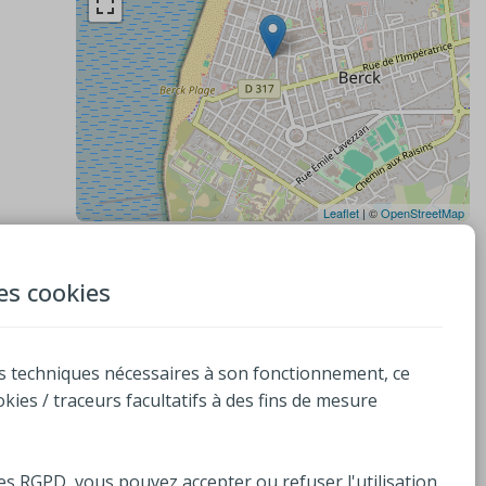
Leaflet
| ©
OpenStreetMap
Contacts
des cookies
Causettes
50 rue Carnot
s techniques nécessaires à son fonctionnement, ce
62600, BERCK
ookies / traceurs facultatifs à des fins de mesure
+33 (0)3 91 89 87 86
bonjour@causettes.fr
es RGPD, vous pouvez accepter ou refuser l'utilisation