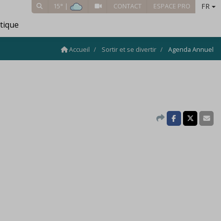
FR
15° |
CONTACT
ESPACE PRO
tique
Accueil
Sortir et se divertir
Agenda Annuel