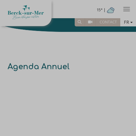
Togg
15° |
FR
CONTACT
Agenda Annuel