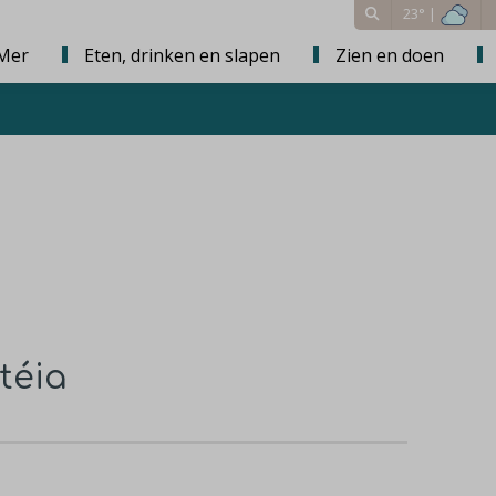
23° |
Mer
Eten, drinken en slapen
Zien en doen
téia