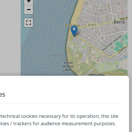
+
−
Leaflet
| ©
OpenStreetMap
es
contacten
2 Avenue Saint Exupéry Bat Alteia
 technical cookies necessary for its operation, this site
62600, BERCK
okies / trackers for audience measurement purposes.