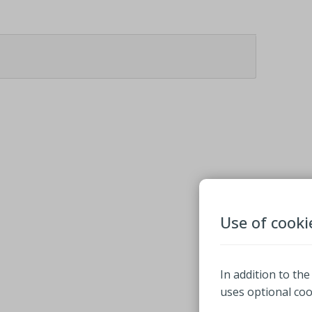
Use of cooki
In addition to the
uses optional co