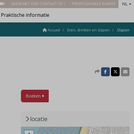
NL
NEEM MET ONS CONTACT OP !
PROFESSIONELE RUIMTE
Praktische informatie
Accueil
Eten, drinken en slapen
Slapen
Boeken
locatie