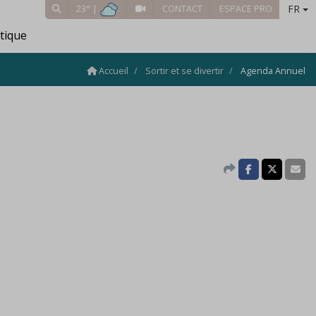
FR
23° |
CONTACT
ESPACE PRO
tique
Accueil
Sortir et se divertir
Agenda Annuel