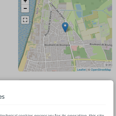
+
−
Leaflet
| ©
OpenStreetMap
contacten
es
Chez Mireille Camping
Chemin Genty
62600, BERCK
 technical cookies necessary for its operation, this site