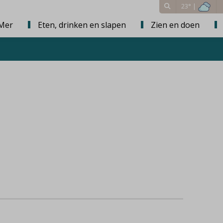
23° |
Mer
Eten, drinken en slapen
Zien en doen