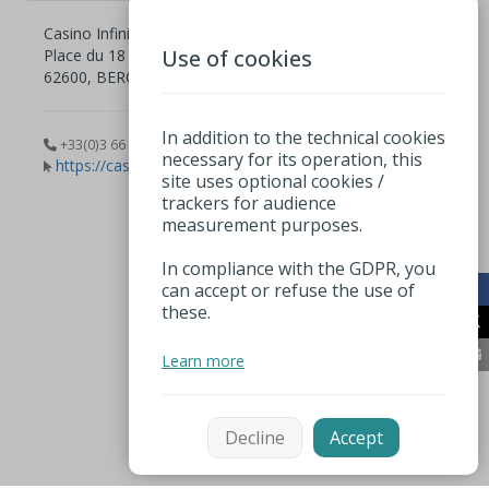
Casino Infiniti Berck-sur-Mer
Use of cookies
Place du 18 juin
62600, BERCK
In addition to the technical cookies
+33(0)3 66 15 00 40
necessary for its operation, this
https://casinoberck.fr/
site uses optional cookies /
trackers for audience
measurement purposes.
In compliance with the GDPR, you
can accept or refuse the use of
these.
Learn more
Decline
Accept