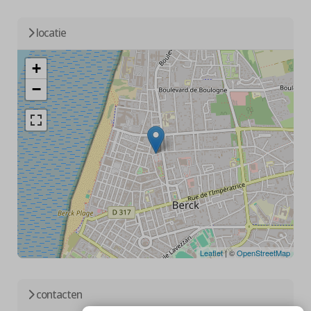
locatie
+
−
Leaflet
| ©
OpenStreetMap
contacten