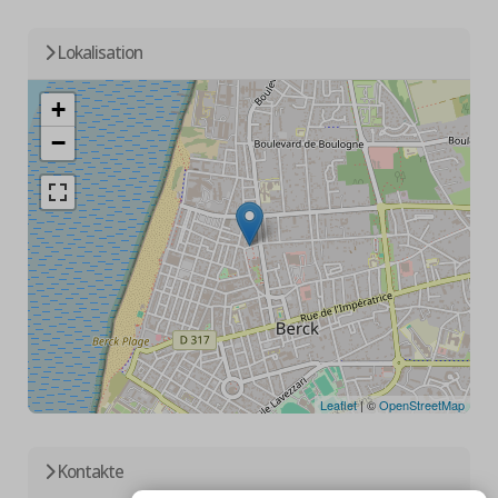
Lokalisation
+
−
Leaflet
| ©
OpenStreetMap
Kontakte