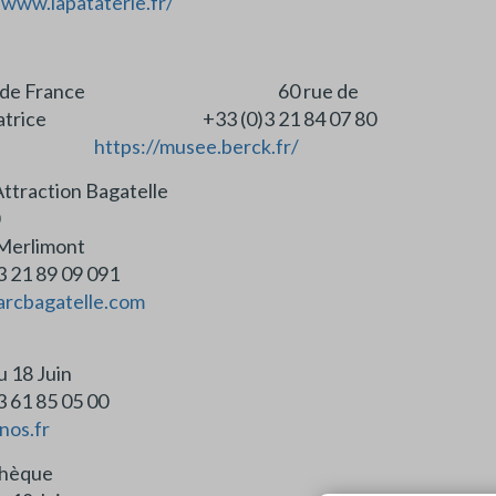
/www.lapataterie.fr/
ée de France 60 rue de
pératrice +33 (0)3 21 84 07 80
https://musee.berck.fr/
Attraction Bagatelle
Merlimont
3 21 89 09 091
rcbagatelle.com
u 18 Juin
3 61 85 05 00
nos.fr
hèque