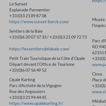
https:/
Le Sunset
Esplanade Parmentier
+33 (0)3 21 89 87 08
Mus
https://www.sunset-berck.com/
l'Im
Sentiers de la Baie
+33 (0)6 20 07 37 33 / +33 (0)3 21 09 72 73
Parc d'
RD 940
https://lessentiersdelabaie.com/
62155 
Petit Train Touristique de la Côte d'Opale
+33 (0)
Départ devant l'Office de Tourisme
www.pa
+33 (0)6 07 56 49 52
Cinos
Opale Karting
Place d
Parc d'Activité de la Vigogne
+33 (0)
Rue des Argousiers
www.ci
+33 (0)3 21 94 44 45
Médiat
https://www.opalekarting.fr/