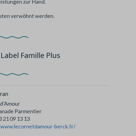
eistungen zur Hand.
euten verwöhnt werden.
Label Famille Plus
ran
 d’Amour
lanade Parmentier
 (0)3 21 09 13 13
//www.lecornetdamour-berck.fr/