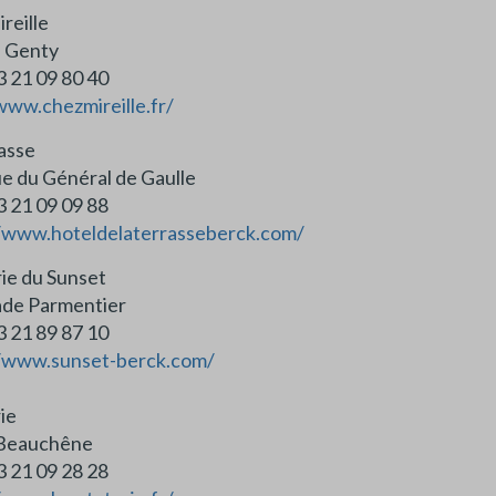
reille
 Genty
3 21 09 80 40
www.chezmireille.fr/
asse
e du Général de Gaulle
3 21 09 09 88
//www.hoteldelaterrasseberck.com/
ie du Sunset
ade Parmentier
 (0)3 21 89 87 10
//www.sunset-berck.com/
ie
 Beauchêne
 (0)3 21 09 28 28