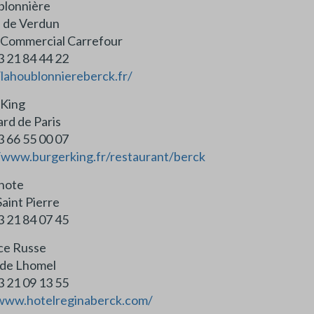
blonnière
 de Verdun
 Commercial Carrefour
 (0)3 21 84 44 22
/lahoublonniereberck.fr/
 King
rd de Paris
 (0)3 66 55 00 07
/www.burgerking.fr/restaurant/berck
gnote
Saint Pierre
3 21 84 07 45
ce Russe
 de Lhomel
3 21 09 13 55
/www.hotelreginaberck.com/