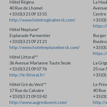
Hôtel Régina
La Hou
40 Rue de Lhomel
Avenue
+33 (0)3 21 09 13 55
Centre
http://www.hotelreginaberck.com/
+33
https:/
Hôtel Neptune*
Esplanade Parmentier
Burger
+33 (0)3 21 09 21 21
Bouleva
http://www.hotelneptuneberck.com
/
+33
https:/
Hôtel Littoral**
36 Avenue Marianne Toute Seule
La Gri
+33 (0)3 21 09 07 76
25 rue 
http://le-littoral.fr/
+33 (0)
Hôtel Gré du Vent**
Le Prin
17 Rue du Calvaire
40 Rue
+33 (0)3 21 09 03 42
+33 (0)
http://www.augreduvent.com/
http:/