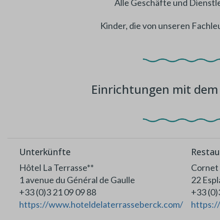
Alle Geschäfte und Dienstl
Kinder, die von unseren Fachl
Einrichtungen mit dem 
Unterkünfte
Restau
Hôtel La Terrasse**
Cornet
1 avenue du Général de Gaulle
22 Esp
+33 (0)3 21 09 09 88
+33
https://www.hoteldelaterrasseberck.com/
https: