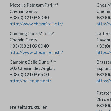
Motel le Reingam Park***
Chez Mi
Chemin Genty
Chemin
+33 (0)3 21 09 80 40
+33 (0)
http://www.chezmireille.fr/
http://
Camping Chez Mireille*
La Terr
Chemin Genty
1 avenu
+33 (0)3 21 09 80 40
+33 (0)
http://www.chezmireille.fr/
https:
Camping Belle Dune****
Brasser
202 Chemin des Anglais
Esplan
+33 (0)3 21 09 65 00
+33
http://belledune.net/
https:
Patater
28 rue
+33
Freizeitstrukturen