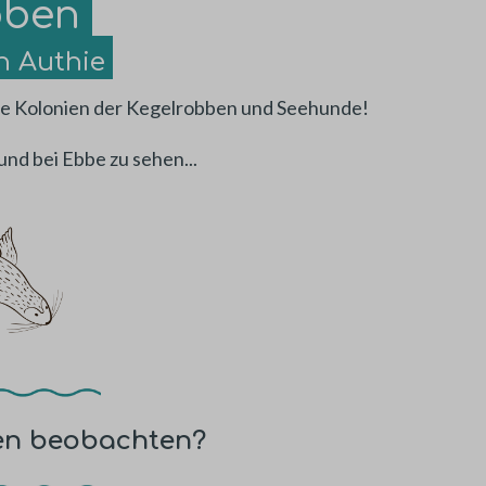
bben
n Authie
ie Kolonien der Kegelrobben und Seehunde!
und bei Ebbe zu sehen...
en beobachten?