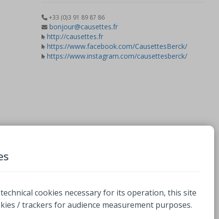
+33 (0)3 91 89 87 86
bonjour@causettes.fr
http://causettes.fr
https://www.facebook.com/CausettesBerck/
https://www.instagram.com/causettesberck/
es
 technical cookies necessary for its operation, this site
okies / trackers for audience measurement purposes.