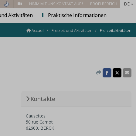
DE
 |
NIMM MIT UNS KONTAKT AUF !
PROFI-BEREICH
und Aktivitäten
Praktische Informationen
Accueil
Freizeit und Aktivitäten
Freizeitaktivitäten
Kontakte
Causettes
50 rue Carnot
62600, BERCK