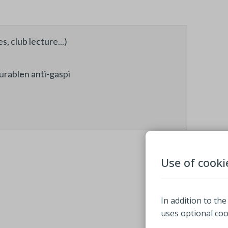
, club lecture...)
urablen anti-gaspi
Use of cooki
In addition to the
uses optional co