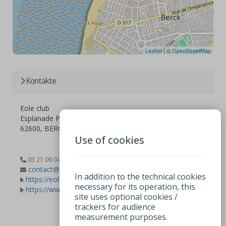
Leaflet
| ©
OpenStreetMap
Kontakte
Eole club
Esplanade Parmentier
62600, BERCK
Use of cookies
03 21 09 04 55
contact@eoleclub.com
In addition to the technical cookies
https://eoleclub.fr/
necessary for its operation, this
https://www.facebook.com/eoleclub.berck
site uses optional cookies /
trackers for audience
measurement purposes.