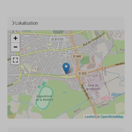
Lokalisation
+
−
Leaflet
| ©
OpenStreetMap