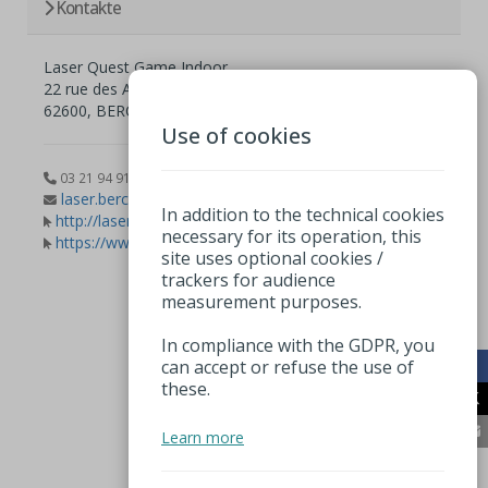
Kontakte
Laser Quest Game Indoor
22 rue des Argousiers ZI la Vigogne
62600, BERCK
Use of cookies
03 21 94 91 30
laser.berck@orange.fr
In addition to the technical cookies
http://laserquest.fr
necessary for its operation, this
https://www.facebook.com/laserberck
site uses optional cookies /
trackers for audience
measurement purposes.
In compliance with the GDPR, you
can accept or refuse the use of
these.
Learn more