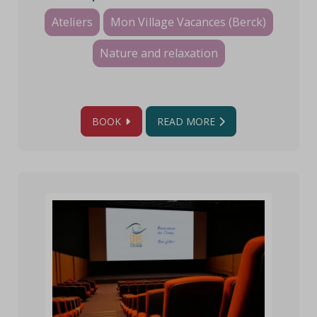
mer
Ateliers
Mon Village Vacances (Berck)
Nature and relaxation
BOOK
READ MORE