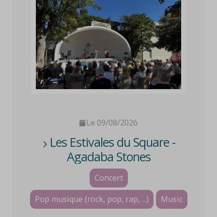
Le 09/08/2026
Les Estivales du Square -
Agadaba Stones
Concert
Pop musique (rock, pop, rap, ...)
Music