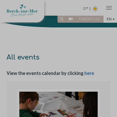
Togg
21° |
EN
CONTACT US !
All events
View the events calendar by clicking
here