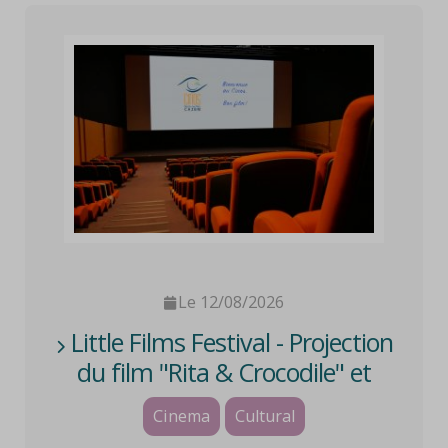
Le 12/08/2026
Little Films Festival - Projection
du film "Rita & Crocodile" et
atelier créatif
Cinema
Cultural