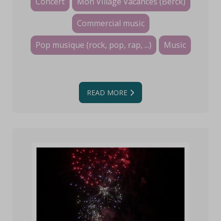
Concert
Mon Village Vacances (Berck)
Commercial music
Pop musique (rock, pop, rap, ...)
Music
READ MORE