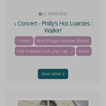
Le 18/08/2026
Concert - Philly’s Hot Loardes :
Walkin’
Concert
Mon Village Vacances (Berck)
Pop musique (rock, pop, rap, ...)
Music
READ MORE