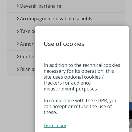
Devenir partenaire
Accompagnement & boîte à outils
Taxe de séjour
Use of cookies
Annoncer un événement
Contact presse
In addition to the technical cookies
Bilan annuel de l’Office / Observatoire
necessary for its operation, this
site uses optional cookies /
trackers for audience
measurement purposes.
In compliance with the GDPR, you
can accept or refuse the use of
these.
Learn more