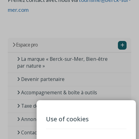
mer.com
Espace pro
La marque « Berck-sur-Mer, Bien-être
par nature »
Devenir partenaire
Accompagnement & boîte à outils
Taxe de séjour
Use of cookies
Annoncer un événement
Contact presse