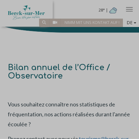
Togg
28° |
DE
NIMM MIT UNS KONTAKT AUF !
Bilan annuel de l’Office /
Observatoire
Vous souhaitez connaître nos statistiques de
fréquentation, nos actions réalisées durant l'année
écoulée ?
Prenez contact avec nous via
tourisme@berck-sur-