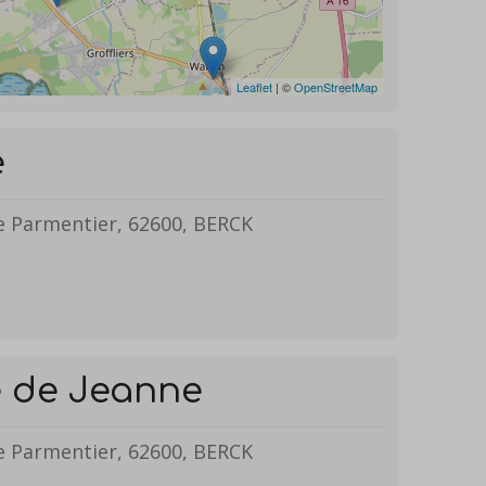
Leaflet
| ©
OpenStreetMap
e
e Parmentier, 62600, BERCK
e de Jeanne
e Parmentier, 62600, BERCK