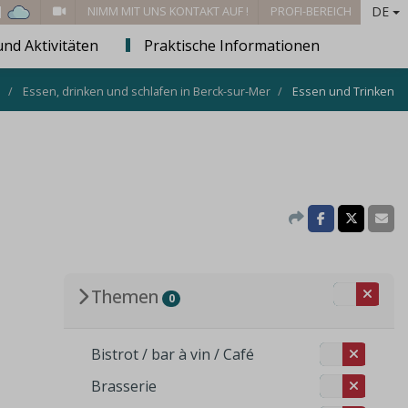
DE
 |
NIMM MIT UNS KONTAKT AUF !
PROFI-BEREICH
und Aktivitäten
Praktische Informationen
l
Essen, drinken und schlafen in Berck-sur-Mer
Essen und Trinken
Themen
0
Bistrot / bar à vin / Café
Brasserie