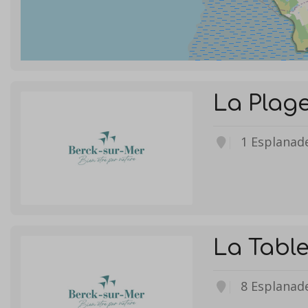
La Plag
1 Esplanad
La Tabl
8 Esplanad