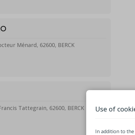
lo
octeur Ménard, 62600, BERCK
Use of cooki
Francis Tattegrain, 62600, BERCK
In addition to the