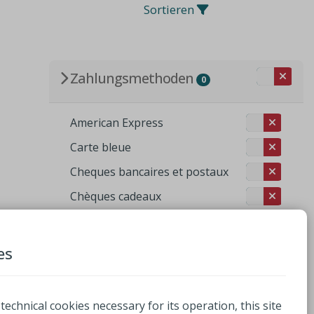
Sortieren
Zahlungsmethoden
0
American Express
Carte bleue
Cheques bancaires et postaux
Chèques cadeaux
Chèques déjeuner
Chèques restaurant
es
 technical cookies necessary for its operation, this site