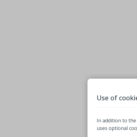
Use of cooki
In addition to the
uses optional co