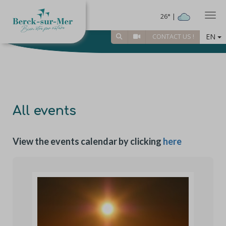
Togg
26° |
EN
CONTACT US !
All events
View the events calendar by clicking
here