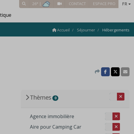
FR
26° |
CONTACT
ESPACE PRO
tique
Accueil
Séjourner
Hébergements
Thèmes
0
Agence immobilière
Aire pour Camping Car