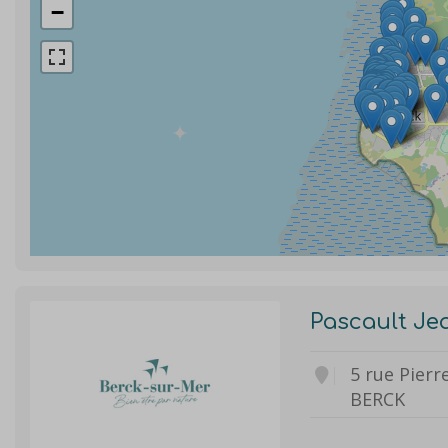
−
Pascault Jea
5 rue Pierr
BERCK